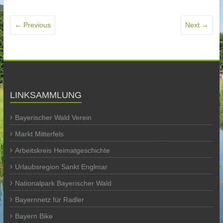
← Previous
Next →
LINKSAMMLUNG
Bayerischer Wald Verein
Markt Mitterfels
Arbeitskreis Heimatgeschichte
Urlaubsregion Sankt Englmar
Nationalpark Bayerischer Wald
Bayernnetz für Radler
Bayern Bike