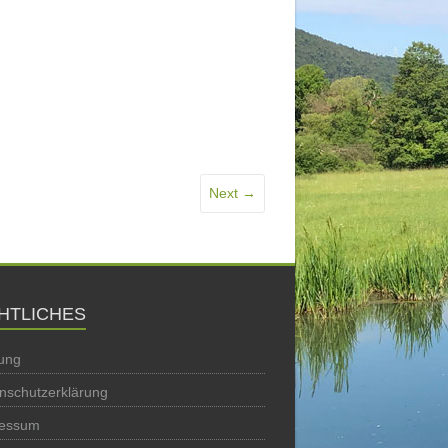
Next →
HTLICHES
ung
nschutzerklärung
ressum