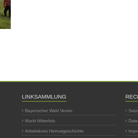
LINKSAMMLUNG
REC
Bayerischer Wald Verein
Satz
Markt Mitterfels
Date
Arbeitskreis Heimatgeschichte
Imp