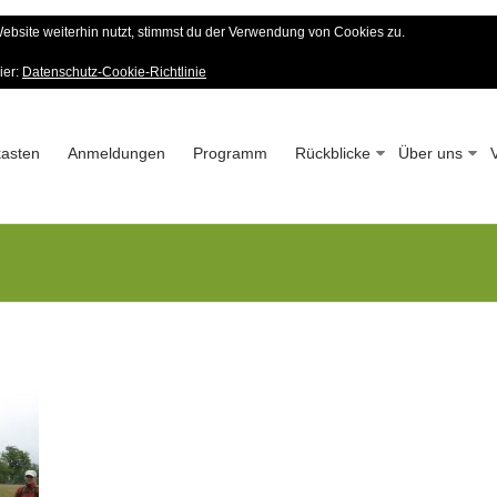
bsite weiterhin nutzt, stimmst du der Verwendung von Cookies zu.
er Wald-Verein
ier:
Datenschutz-Cookie-Richtlinie
 – Seit 1963
asten
Anmeldungen
Programm
Rückblicke
Über uns