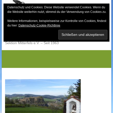
Skip
to
Datenschutz und Cookies: Diese Website verwendet Cookies. Wenn du
die Website weiterhin nutzt, stimmst du der Verwendung von Cookies zu.
content
Weitere Informationen, beispielsweise zur Kontrolle von Cookies, findest
Bayerischer Wald-
du hier:
Datenschutz-Cookie-Richtlinie
Verein
Sektion Mitterfels e.V. – Seit 1963
P1020587G