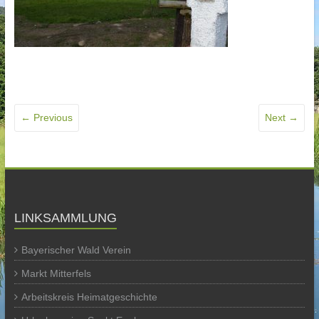
← Previous
Next →
LINKSAMMLUNG
Bayerischer Wald Verein
Markt Mitterfels
Arbeitskreis Heimatgeschichte