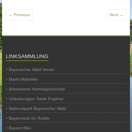
← Previous
Next →
LINKSAMMLUNG
Bayerischer Wald Verein
Markt Mitterfels
Arbeitskreis Heimatgeschichte
Urlaubsregion Sankt Englmar
Nationalpark Bayerischer Wald
Bayernnetz für Radler
Bayern Bike