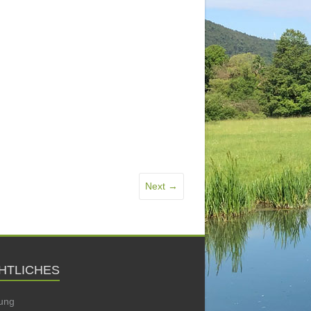
Next →
HTLICHES
ung