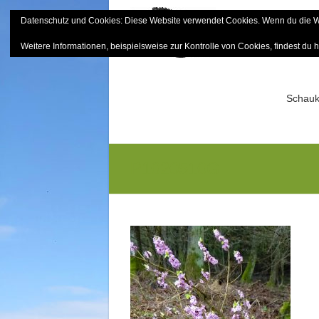
Skip
Datenschutz und Cookies: Diese Website verwendet Cookies. Wenn du die We
to
Bayerisch
content
Weitere Informationen, beispielsweise zur Kontrolle von Cookies, findest du h
Sektion Mitterfels e.V.
Schauk
P1020510G