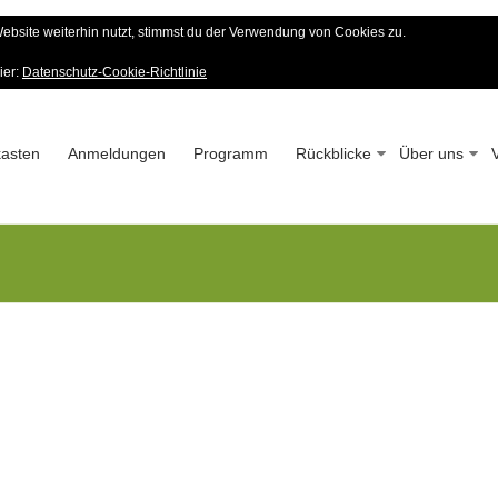
bsite weiterhin nutzt, stimmst du der Verwendung von Cookies zu.
er Wald-Verein
ier:
Datenschutz-Cookie-Richtlinie
 – Seit 1963
asten
Anmeldungen
Programm
Rückblicke
Über uns