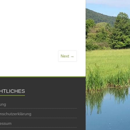
Next →
HTLICHES
ung
nschutzerklärung
ressum