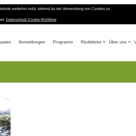
bsite weiterhin nutzt, stimmst du der Verwendung von Cookies zu.
er Wald-Verein
ier:
Datenschutz-Cookie-Richtlinie
 – Seit 1963
asten
Anmeldungen
Programm
Rückblicke
Über uns