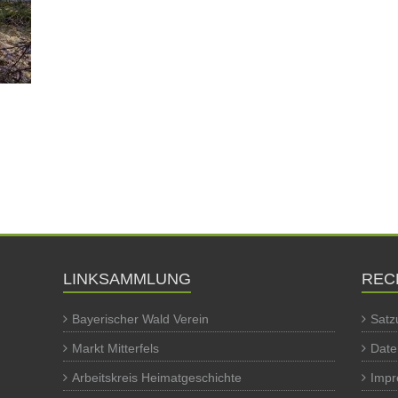
LINKSAMMLUNG
REC
Bayerischer Wald Verein
Satz
Markt Mitterfels
Date
Arbeitskreis Heimatgeschichte
Imp