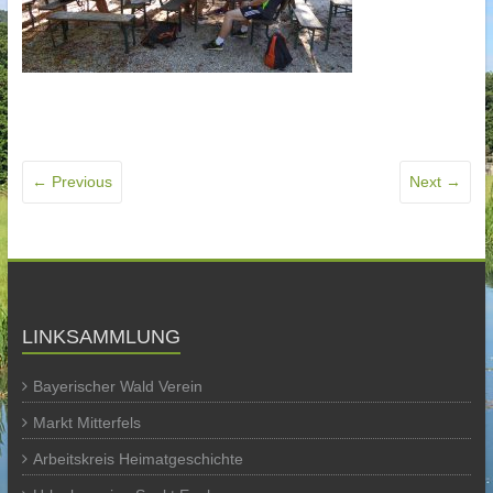
← Previous
Next →
LINKSAMMLUNG
Bayerischer Wald Verein
Markt Mitterfels
Arbeitskreis Heimatgeschichte