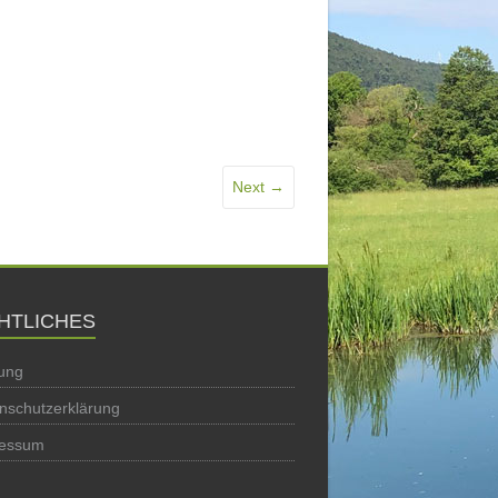
Next →
HTLICHES
ung
nschutzerklärung
ressum