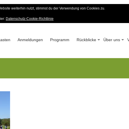
bsite weiterhin nutzt, stimmst du der Verwendung von Cookies zu.
er Wald-Verein
ier:
Datenschutz-Cookie-Richtlinie
 – Seit 1963
asten
Anmeldungen
Programm
Rückblicke
Über uns