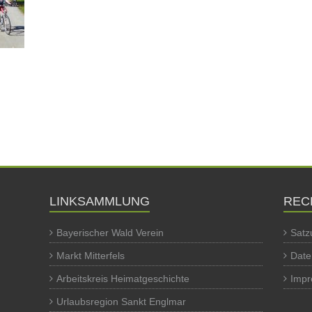
LINKSAMMLUNG
REC
Bayerischer Wald Verein
Satz
Markt Mitterfels
Date
Arbeitskreis Heimatgeschichte
Imp
Urlaubsregion Sankt Englmar