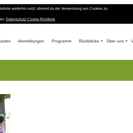
bsite weiterhin nutzt, stimmst du der Verwendung von Cookies zu.
er Wald-Verein
ier:
Datenschutz-Cookie-Richtlinie
 – Seit 1963
asten
Anmeldungen
Programm
Rückblicke
Über uns