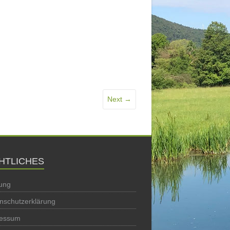
Next →
HTLICHES
ung
nschutzerklärung
ressum