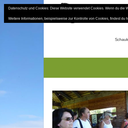
Skip
Datenschutz und Cookies: Diese Website verwendet Cookies. Wenn du die We
to
Bayerisch
content
Weitere Informationen, beispielsweise zur Kontrolle von Cookies, findest du h
Sektion Mitterfels e.V.
Schauk
P1010930G