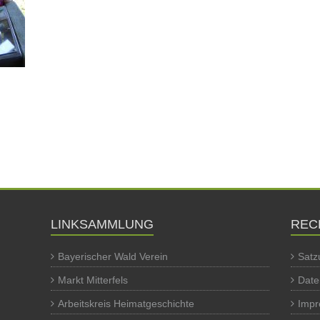
LINKSAMMLUNG
REC
Bayerischer Wald Verein
Satz
Markt Mitterfels
Date
Arbeitskreis Heimatgeschichte
Imp