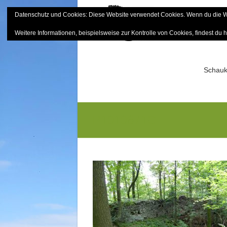
Skip
Datenschutz und Cookies: Diese Website verwendet Cookies. Wenn du die We
to
Bayerisch
content
Weitere Informationen, beispielsweise zur Kontrolle von Cookies, findest du h
Sektion Mitterfels e.V.
Schauk
P1010671G