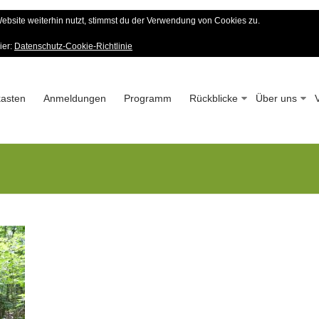
bsite weiterhin nutzt, stimmst du der Verwendung von Cookies zu.
er Wald-Verein
ier:
Datenschutz-Cookie-Richtlinie
 – Seit 1963
asten
Anmeldungen
Programm
Rückblicke
Über uns