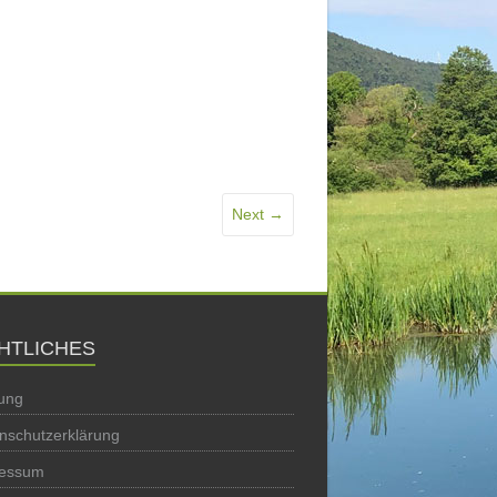
Next →
HTLICHES
ung
nschutzerklärung
ressum