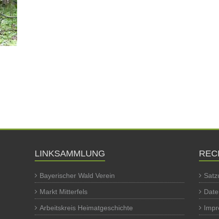
LINKSAMMLUNG
REC
Bayerischer Wald Verein
Satz
Markt Mitterfels
Date
Arbeitskreis Heimatgeschichte
Imp