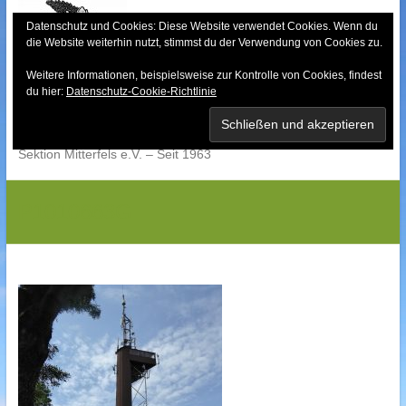
Skip
to
Datenschutz und Cookies: Diese Website verwendet Cookies. Wenn du
die Website weiterhin nutzt, stimmst du der Verwendung von Cookies zu.
content
Weitere Informationen, beispielsweise zur Kontrolle von Cookies, findest
Bayerischer Wald-
du hier:
Datenschutz-Cookie-Richtlinie
Verein
Sektion Mitterfels e.V. – Seit 1963
P1010663G