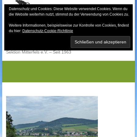
Skip
to
Datenschutz und Cookies: Diese Website verwendet Cookies. Wenn du
die Website weiterhin nutzt, stimmst du der Verwendung von Cookies zu.
content
Weitere Informationen, beispielsweise zur Kontrolle von Cookies, findest
Bayerischer Wald-
du hier:
Datenschutz-Cookie-Richtlinie
Verein
Sektion Mitterfels e.V. – Seit 1963
P1010648G