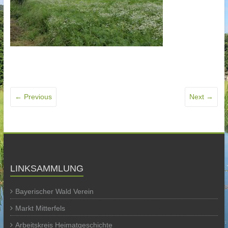
← Previous
Next →
LINKSAMMLUNG
Bayerischer Wald Verein
Markt Mitterfels
Arbeitskreis Heimatgeschichte