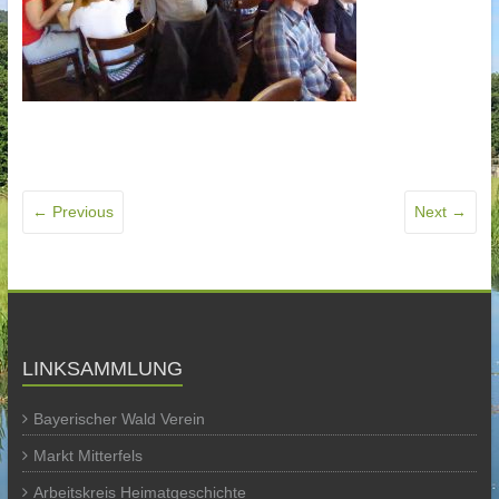
← Previous
Next →
LINKSAMMLUNG
Bayerischer Wald Verein
Markt Mitterfels
Arbeitskreis Heimatgeschichte