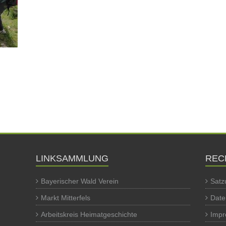
LINKSAMMLUNG
REC
Bayerischer Wald Verein
Satz
Markt Mitterfels
Date
Arbeitskreis Heimatgeschichte
Imp