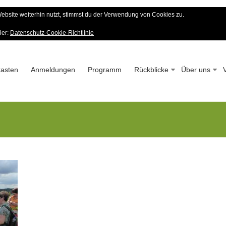
bsite weiterhin nutzt, stimmst du der Verwendung von Cookies zu.
er Wald-Verein
ier:
Datenschutz-Cookie-Richtlinie
 – Seit 1963
asten
Anmeldungen
Programm
Rückblicke
Über uns