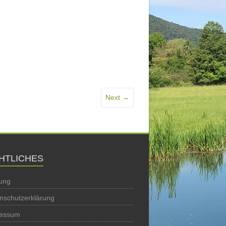
Next →
HTLICHES
ung
nschutzerklärung
ressum