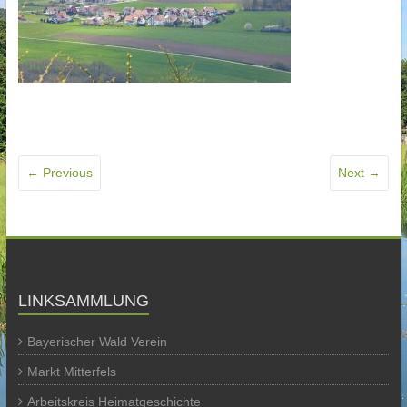
← Previous
Next →
LINKSAMMLUNG
Bayerischer Wald Verein
Markt Mitterfels
Arbeitskreis Heimatgeschichte