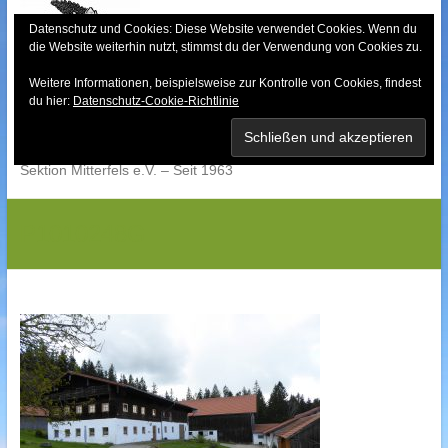
Skip
to
Datenschutz und Cookies: Diese Website verwendet Cookies. Wenn du
die Website weiterhin nutzt, stimmst du der Verwendung von Cookies zu.
content
Weitere Informationen, beispielsweise zur Kontrolle von Cookies, findest
Bayerischer Wald-
du hier:
Datenschutz-Cookie-Richtlinie
Verein
Sektion Mitterfels e.V. – Seit 1963
P1010248G