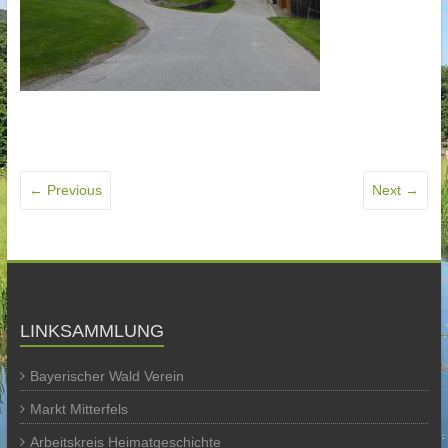
← Previous
Next →
LINKSAMMLUNG
Bayerischer Wald Verein
Markt Mitterfels
Arbeitskreis Heimatgeschichte