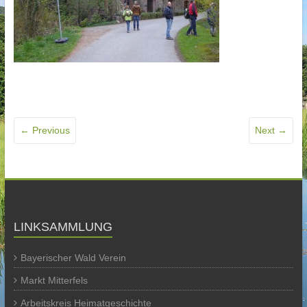
← Previous
Next →
LINKSAMMLUNG
Bayerischer Wald Verein
Markt Mitterfels
Arbeitskreis Heimatgeschichte