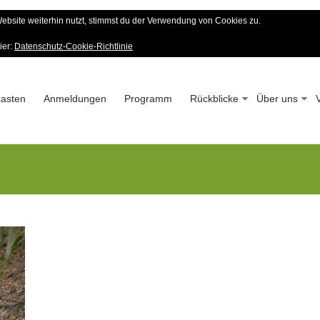
bsite weiterhin nutzt, stimmst du der Verwendung von Cookies zu.
er Wald-Verein
ier:
Datenschutz-Cookie-Richtlinie
 – Seit 1963
asten
Anmeldungen
Programm
Rückblicke
Über uns