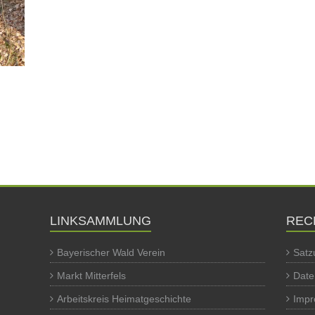
LINKSAMMLUNG
REC
Bayerischer Wald Verein
Satz
Markt Mitterfels
Date
Arbeitskreis Heimatgeschichte
Imp