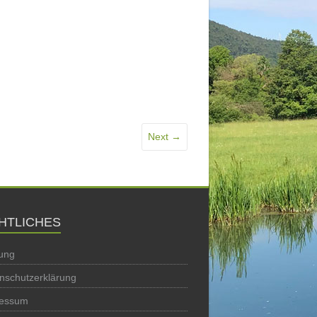
Next →
HTLICHES
ung
nschutzerklärung
ressum