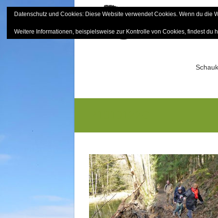
Skip
Datenschutz und Cookies: Diese Website verwendet Cookies. Wenn du die We
to
Bayerisch
content
Weitere Informationen, beispielsweise zur Kontrolle von Cookies, findest du h
Sektion Mitterfels e.V.
Schauk
P1010122G