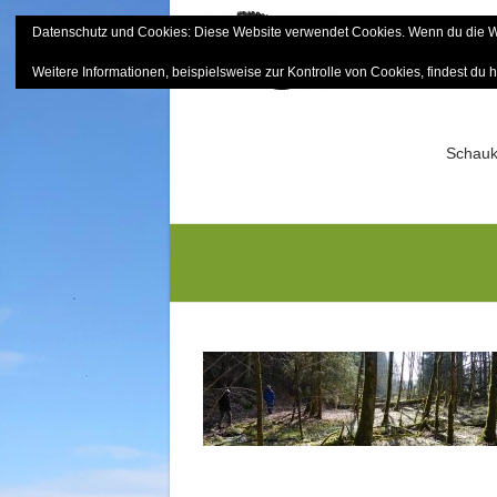
Skip
Datenschutz und Cookies: Diese Website verwendet Cookies. Wenn du die We
to
Bayerisch
content
Weitere Informationen, beispielsweise zur Kontrolle von Cookies, findest du h
Sektion Mitterfels e.V.
Schauk
P1010118GS