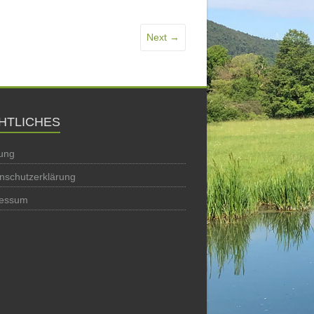
Next →
HTLICHES
ung
nschutzerklärung
ressum