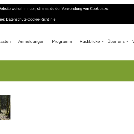
bsite weiterhin nutzt, stimmst du der Verwendung von Cookies zu.
er Wald-Verein
ier:
Datenschutz-Cookie-Richtlinie
 – Seit 1963
asten
Anmeldungen
Programm
Rückblicke
Über uns