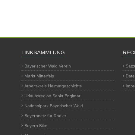
LINKSAMMLUNG
REC
Bayerischer Wald Verein
Satz
Markt Mitterfels
Date
Arbeitskreis Heimatgeschichte
Imp
Urlaubsregion Sankt Englmar
Nationalpark Bayerischer Wald
Bayernnetz für Radler
Bayern Bike