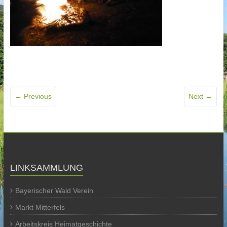
← Previous
Next →
LINKSAMMLUNG
Bayerischer Wald Verein
Markt Mitterfels
Arbeitskreis Heimatgeschichte