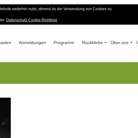
bsite weiterhin nutzt, stimmst du der Verwendung von Cookies zu.
er Wald-Verein
ier:
Datenschutz-Cookie-Richtlinie
 – Seit 1963
asten
Anmeldungen
Programm
Rückblicke
Über uns