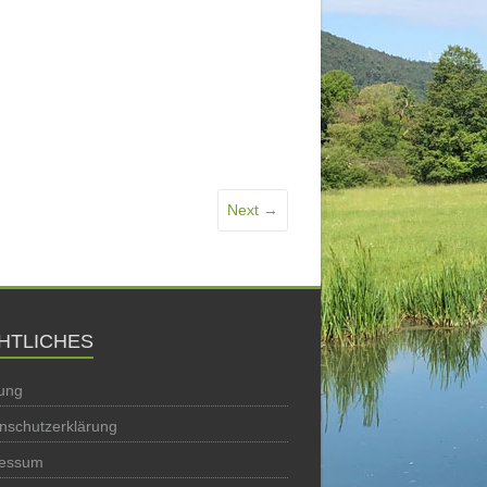
Next →
HTLICHES
ung
nschutzerklärung
ressum