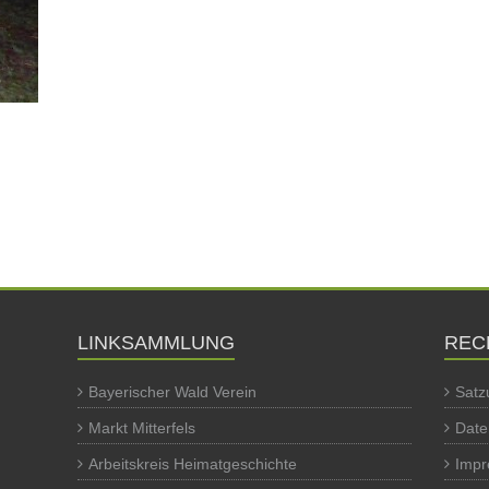
LINKSAMMLUNG
REC
Bayerischer Wald Verein
Satz
Markt Mitterfels
Date
Arbeitskreis Heimatgeschichte
Imp