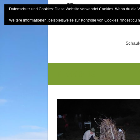
Skip
Datenschutz und Cookies: Diese Website verwendet Cookies. Wenn du die We
to
Bayerisch
content
Weitere Informationen, beispielsweise zur Kontrolle von Cookies, findest du h
Sektion Mitterfels e.V.
Schauk
P1000943G