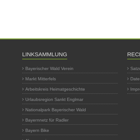
LINKSAMMLUNG
REC
Bayerischer Wald Verein
Satz
Markt Mitterfels
Date
Arbeitskreis Heimatgeschichte
Imp
Urlaubsregion Sankt Englmar
Nationalpark Bayerischer Wald
Bayernnetz für Radler
Bayern Bike