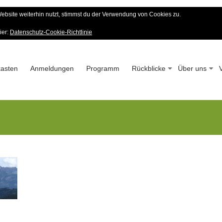
bsite weiterhin nutzt, stimmst du der Verwendung von Cookies zu.
er Wald-Verein
ier:
Datenschutz-Cookie-Richtlinie
 – Seit 1963
asten
Anmeldungen
Programm
Rückblicke
Über uns