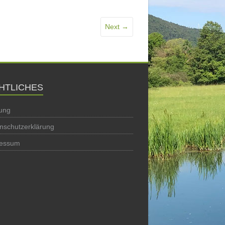
Next →
HTLICHES
ung
nschutzerklärung
ressum