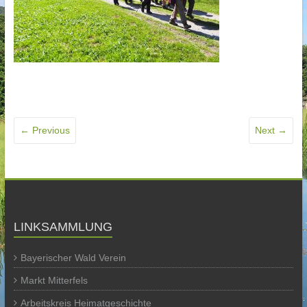
← Previous
Next →
LINKSAMMLUNG
Bayerischer Wald Verein
Markt Mitterfels
Arbeitskreis Heimatgeschichte