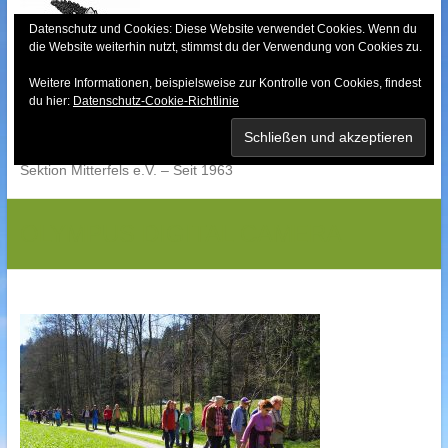
Skip
to
Datenschutz und Cookies: Diese Website verwendet Cookies. Wenn du
die Website weiterhin nutzt, stimmst du der Verwendung von Cookies zu.
content
Weitere Informationen, beispielsweise zur Kontrolle von Cookies, findest
Bayerischer Wald-
du hier:
Datenschutz-Cookie-Richtlinie
Verein
Sektion Mitterfels e.V. – Seit 1963
OLYMPUS DIGITAL CAMERA