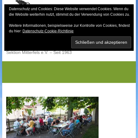
Skip
to
Datenschutz und Cookies: Diese Website verwendet Cookies. Wenn du
die Website weiterhin nutzt, stimmst du der Verwendung von Cookies zu.
content
Weitere Informationen, beispielsweise zur Kontrolle von Cookies, findest
Bayerischer Wald-
du hier:
Datenschutz-Cookie-Richtlinie
Verein
Sektion Mitterfels e.V. – Seit 1963
OLYMPUS DIGITAL CAMERA