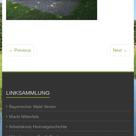
← Previous
Next →
LINKSAMMLUNG
Bayerischer Wald Verein
Markt Mitterfels
Arbeitskreis Heimatgeschichte