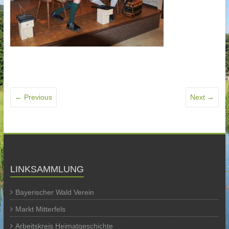
← Previous
Next →
LINKSAMMLUNG
Bayerischer Wald Verein
Markt Mitterfels
Arbeitskreis Heimatgeschichte