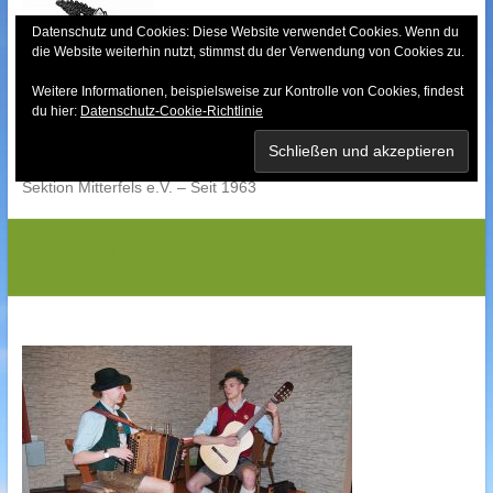
Skip
to
Datenschutz und Cookies: Diese Website verwendet Cookies. Wenn du
die Website weiterhin nutzt, stimmst du der Verwendung von Cookies zu.
content
Weitere Informationen, beispielsweise zur Kontrolle von Cookies, findest
Bayerischer Wald-
du hier:
Datenschutz-Cookie-Richtlinie
Verein
Sektion Mitterfels e.V. – Seit 1963
OLYMPUS DIGITAL CAMERA