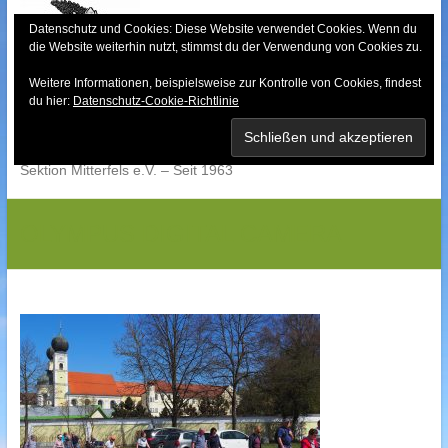
Skip
to
Datenschutz und Cookies: Diese Website verwendet Cookies. Wenn du
die Website weiterhin nutzt, stimmst du der Verwendung von Cookies zu.
content
Weitere Informationen, beispielsweise zur Kontrolle von Cookies, findest
Bayerischer Wald-
du hier:
Datenschutz-Cookie-Richtlinie
Verein
Sektion Mitterfels e.V. – Seit 1963
OLYMPUS DIGITAL CAMERA