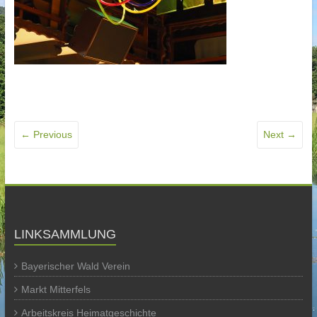
← Previous
Next →
LINKSAMMLUNG
Bayerischer Wald Verein
Markt Mitterfels
Arbeitskreis Heimatgeschichte