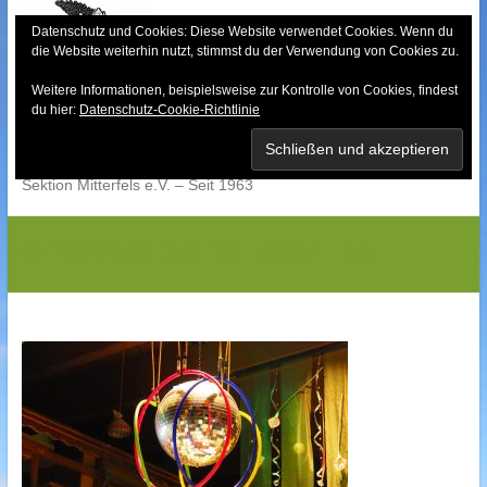
Skip
to
Datenschutz und Cookies: Diese Website verwendet Cookies. Wenn du
die Website weiterhin nutzt, stimmst du der Verwendung von Cookies zu.
content
Weitere Informationen, beispielsweise zur Kontrolle von Cookies, findest
Bayerischer Wald-
du hier:
Datenschutz-Cookie-Richtlinie
Verein
Sektion Mitterfels e.V. – Seit 1963
OLYMPUS DIGITAL CAMERA