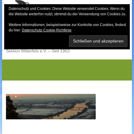
Skip
to
Datenschutz und Cookies: Diese Website verwendet Cookies. Wenn du
die Website weiterhin nutzt, stimmst du der Verwendung von Cookies zu.
content
Weitere Informationen, beispielsweise zur Kontrolle von Cookies, findest
Bayerischer Wald-
du hier:
Datenschutz-Cookie-Richtlinie
Verein
Sektion Mitterfels e.V. – Seit 1963
OLYMPUS DIGITAL CAMERA