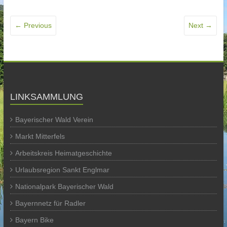
← Previous
Next →
LINKSAMMLUNG
Bayerischer Wald Verein
Markt Mitterfels
Arbeitskreis Heimatgeschichte
Urlaubsregion Sankt Englmar
Nationalpark Bayerischer Wald
Bayernnetz für Radler
Bayern Bike