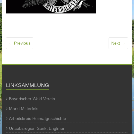
← Previous
Next →
LINKSAMMLUNG
Bayerischer Wald Verein
Markt Mitterfels
Arbeitskreis Heimatgeschichte
Urlaubsregion Sankt Englmar