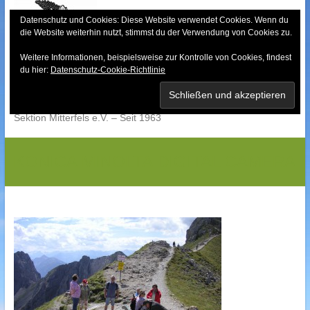
Skip
to
Datenschutz und Cookies: Diese Website verwendet Cookies. Wenn du
die Website weiterhin nutzt, stimmst du der Verwendung von Cookies zu.
content
Weitere Informationen, beispielsweise zur Kontrolle von Cookies, findest
Bayerischer Wald-
du hier:
Datenschutz-Cookie-Richtlinie
Verein
Sektion Mitterfels e.V. – Seit 1963
KONICA MINOLTA DIGITAL CAMERA