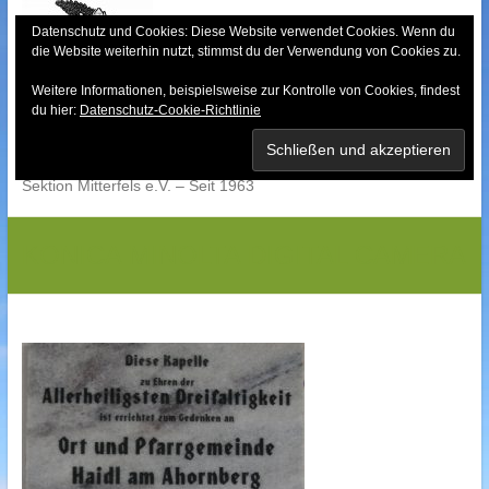
Skip
to
Datenschutz und Cookies: Diese Website verwendet Cookies. Wenn du
die Website weiterhin nutzt, stimmst du der Verwendung von Cookies zu.
content
Weitere Informationen, beispielsweise zur Kontrolle von Cookies, findest
Bayerischer Wald-
du hier:
Datenschutz-Cookie-Richtlinie
Verein
Sektion Mitterfels e.V. – Seit 1963
KONICA MINOLTA DIGITAL CAMERA