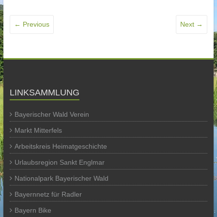
← Previous
Next →
LINKSAMMLUNG
Bayerischer Wald Verein
Markt Mitterfels
Arbeitskreis Heimatgeschichte
Urlaubsregion Sankt Englmar
Nationalpark Bayerischer Wald
Bayernnetz für Radler
Bayern Bike