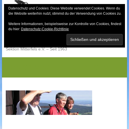
Skip
to
Datenschutz und Cookies: Diese Website verwendet Cookies. Wenn du
die Website weiterhin nutzt, stimmst du der Verwendung von Cookies zu.
content
Weitere Informationen, beispielsweise zur Kontrolle von Cookies, findest
Bayerischer Wald-
du hier:
Datenschutz-Cookie-Richtlinie
Verein
Sektion Mitterfels e.V. – Seit 1963
KONICA MINOLTA DIGITAL CAMERA