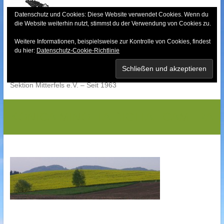
Skip
to
Datenschutz und Cookies: Diese Website verwendet Cookies. Wenn du
die Website weiterhin nutzt, stimmst du der Verwendung von Cookies zu.
content
Weitere Informationen, beispielsweise zur Kontrolle von Cookies, findest
Bayerischer Wald-
du hier:
Datenschutz-Cookie-Richtlinie
Verein
Sektion Mitterfels e.V. – Seit 1963
KONICA MINOLTA DIGITAL CAMERA