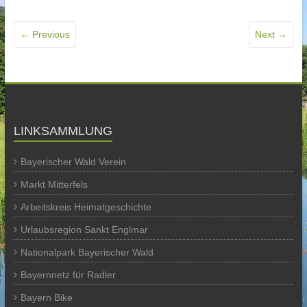
← Previous
Next →
LINKSAMMLUNG
Bayerischer Wald Verein
Markt Mitterfels
Arbeitskreis Heimatgeschichte
Urlaubsregion Sankt Englmar
Nationalpark Bayerischer Wald
Bayernnetz für Radler
Bayern Bike