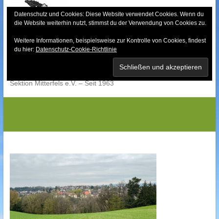
Skip
to
Datenschutz und Cookies: Diese Website verwendet Cookies. Wenn du
die Website weiterhin nutzt, stimmst du der Verwendung von Cookies zu.
content
Weitere Informationen, beispielsweise zur Kontrolle von Cookies, findest
Bayerischer Wald-
du hier:
Datenschutz-Cookie-Richtlinie
Verein
Sektion Mitterfels e.V. – Seit 1963
IMG_9742G