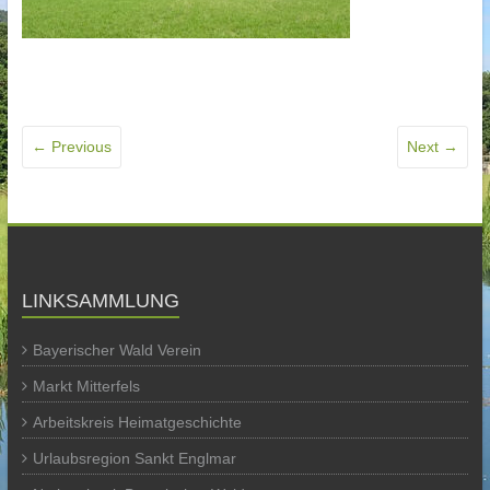
← Previous
Next →
LINKSAMMLUNG
Bayerischer Wald Verein
Markt Mitterfels
Arbeitskreis Heimatgeschichte
Urlaubsregion Sankt Englmar