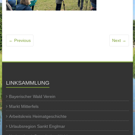
← Previous
Next →
LINKSAMMLUNG
Bayerischer Wald Verein
Markt Mitterfels
Arbeitskreis Heimatgeschichte
Urlaubsregion Sankt Englmar