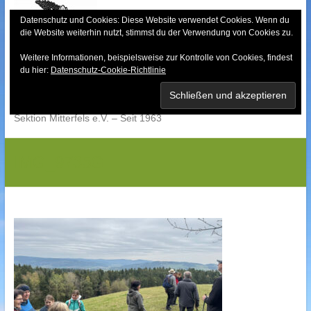
Skip
to
Datenschutz und Cookies: Diese Website verwendet Cookies. Wenn du
die Website weiterhin nutzt, stimmst du der Verwendung von Cookies zu.
content
Weitere Informationen, beispielsweise zur Kontrolle von Cookies, findest
Bayerischer Wald-
du hier:
Datenschutz-Cookie-Richtlinie
Verein
Sektion Mitterfels e.V. – Seit 1963
IMG_9735G