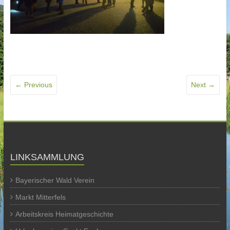
← Previous
Next →
LINKSAMMLUNG
Bayerischer Wald Verein
Markt Mitterfels
Arbeitskreis Heimatgeschichte