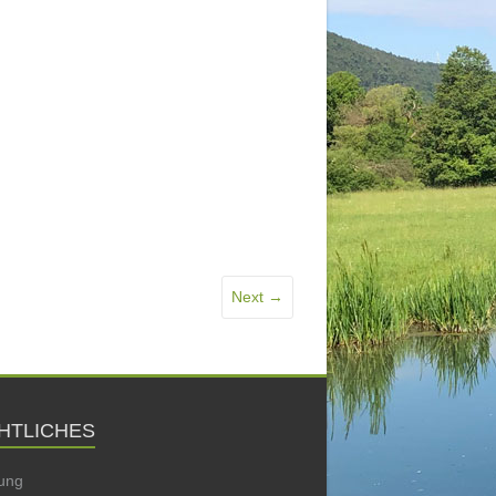
Next →
HTLICHES
ung