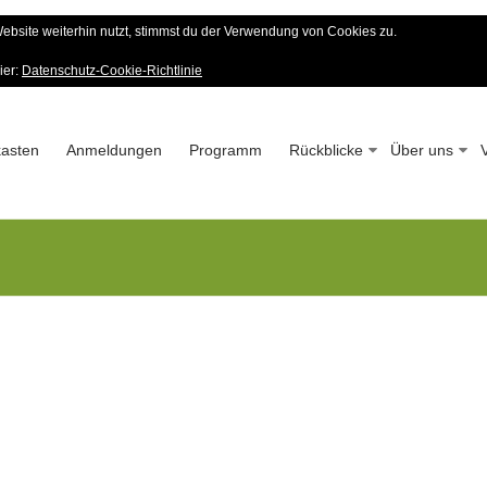
bsite weiterhin nutzt, stimmst du der Verwendung von Cookies zu.
er Wald-Verein
ier:
Datenschutz-Cookie-Richtlinie
 – Seit 1963
asten
Anmeldungen
Programm
Rückblicke
Über uns