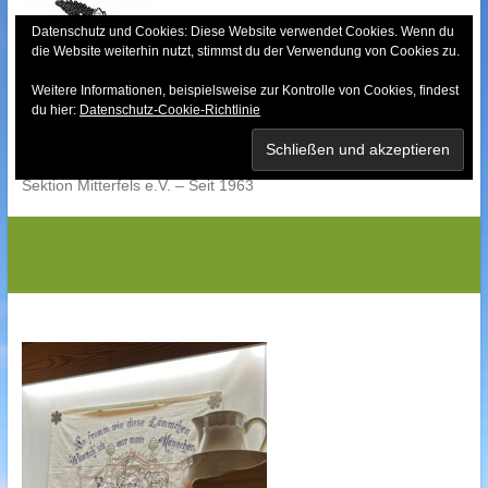
Skip
to
Datenschutz und Cookies: Diese Website verwendet Cookies. Wenn du
die Website weiterhin nutzt, stimmst du der Verwendung von Cookies zu.
content
Weitere Informationen, beispielsweise zur Kontrolle von Cookies, findest
Bayerischer Wald-
du hier:
Datenschutz-Cookie-Richtlinie
Verein
Sektion Mitterfels e.V. – Seit 1963
IMG_9399G