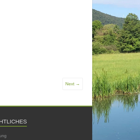
Next →
HTLICHES
ung