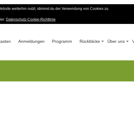
bsite weiterhin nutzt, stimmst du der Verwendung von Cookies zu.
er Wald-Verein
ier:
Datenschutz-Cookie-Richtlinie
 – Seit 1963
asten
Anmeldungen
Programm
Rückblicke
Über uns