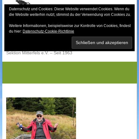
Skip
to
Datenschutz und Cookies: Diese Website verwendet Cookies. Wenn du
die Website weiterhin nutzt, stimmst du der Verwendung von Cookies zu.
content
Weitere Informationen, beispielsweise zur Kontrolle von Cookies, findest
Bayerischer Wald-
du hier:
Datenschutz-Cookie-Richtlinie
Verein
Sektion Mitterfels e.V. – Seit 1963
IMG_9053G