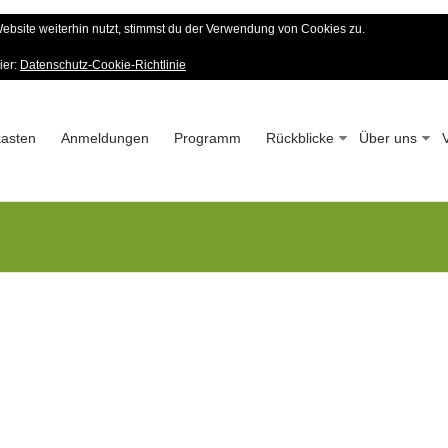
bsite weiterhin nutzt, stimmst du der Verwendung von Cookies zu.
er Wald-Verein
ier:
Datenschutz-Cookie-Richtlinie
 – Seit 1963
asten
Anmeldungen
Programm
Rückblicke
Über uns