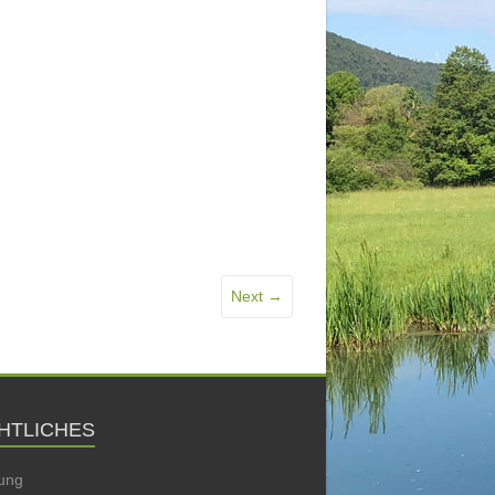
Next →
HTLICHES
ung