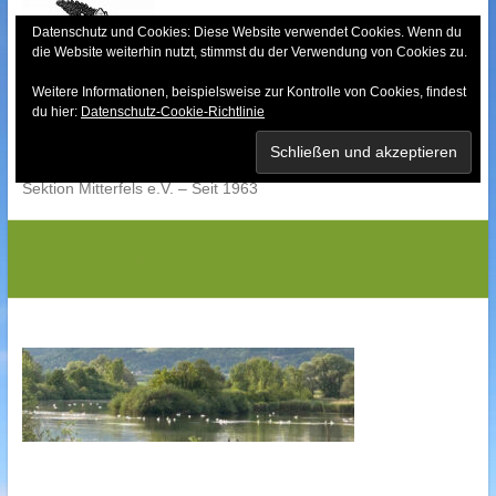
Skip
to
Datenschutz und Cookies: Diese Website verwendet Cookies. Wenn du
die Website weiterhin nutzt, stimmst du der Verwendung von Cookies zu.
content
Weitere Informationen, beispielsweise zur Kontrolle von Cookies, findest
Bayerischer Wald-
du hier:
Datenschutz-Cookie-Richtlinie
Verein
Sektion Mitterfels e.V. – Seit 1963
IMG_8574GS