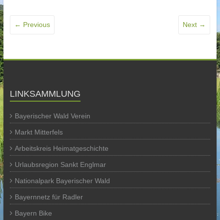
← Previous
Next →
LINKSAMMLUNG
Bayerischer Wald Verein
Markt Mitterfels
Arbeitskreis Heimatgeschichte
Urlaubsregion Sankt Englmar
Nationalpark Bayerischer Wald
Bayernnetz für Radler
Bayern Bike