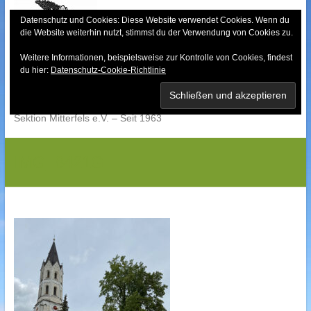
Skip
to
Datenschutz und Cookies: Diese Website verwendet Cookies. Wenn du
die Website weiterhin nutzt, stimmst du der Verwendung von Cookies zu.
content
Weitere Informationen, beispielsweise zur Kontrolle von Cookies, findest
Bayerischer Wald-
du hier:
Datenschutz-Cookie-Richtlinie
Verein
Sektion Mitterfels e.V. – Seit 1963
IMG_8421G