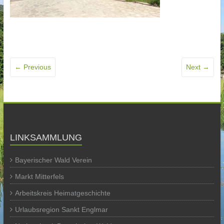
← Previous
Next →
LINKSAMMLUNG
Bayerischer Wald Verein
Markt Mitterfels
Arbeitskreis Heimatgeschichte
Urlaubsregion Sankt Englmar