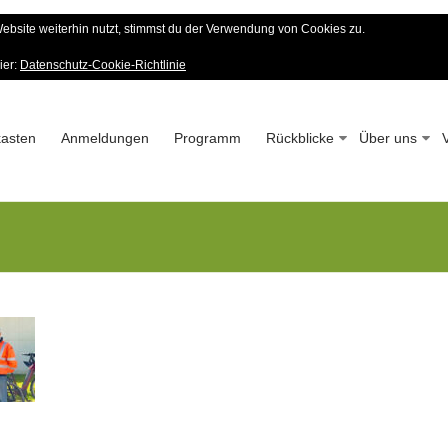
bsite weiterhin nutzt, stimmst du der Verwendung von Cookies zu.
er Wald-Verein
ier:
Datenschutz-Cookie-Richtlinie
 – Seit 1963
asten
Anmeldungen
Programm
Rückblicke
Über uns