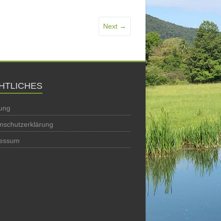
Next →
HTLICHES
ung
nschutzerklärung
ressum