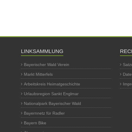
LINKSAMMLUNG
REC
Bayerischer Wald Verein
Satz
Markt Mitterfels
Date
Arbeitskreis Heimatgeschichte
Imp
Urlaubsregion Sankt Englmar
Nationalpark Bayerischer Wald
Bayernnetz für Radler
Bayern Bike