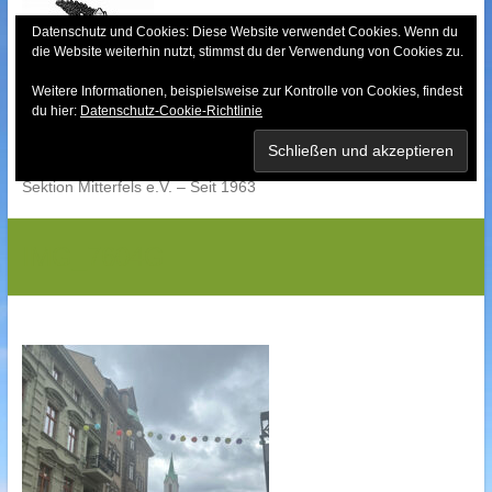
Skip
to
Datenschutz und Cookies: Diese Website verwendet Cookies. Wenn du
die Website weiterhin nutzt, stimmst du der Verwendung von Cookies zu.
content
Weitere Informationen, beispielsweise zur Kontrolle von Cookies, findest
Bayerischer Wald-
du hier:
Datenschutz-Cookie-Richtlinie
Verein
Sektion Mitterfels e.V. – Seit 1963
IMG_7604G