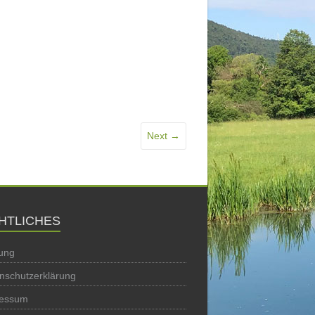
Next →
HTLICHES
ung
nschutzerklärung
ressum