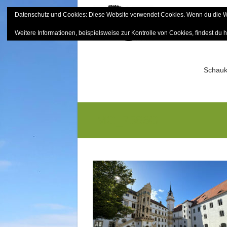
Skip
Datenschutz und Cookies: Diese Website verwendet Cookies. Wenn du die We
to
Bayerisch
content
Weitere Informationen, beispielsweise zur Kontrolle von Cookies, findest du h
Sektion Mitterfels e.V.
Schauk
IMG_7566G