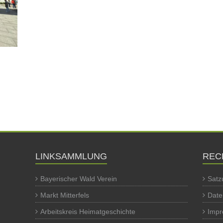
LINKSAMMLUNG
REC
Bayerischer Wald Verein
Satz
Markt Mitterfels
Date
Arbeitskreis Heimatgeschichte
Imp