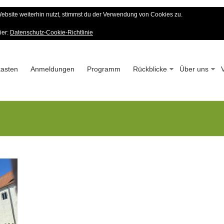
bsite weiterhin nutzt, stimmst du der Verwendung von Cookies zu.
er Wald-Verein
ier:
Datenschutz-Cookie-Richtlinie
 – Seit 1963
asten
Anmeldungen
Programm
Rückblicke
Über uns