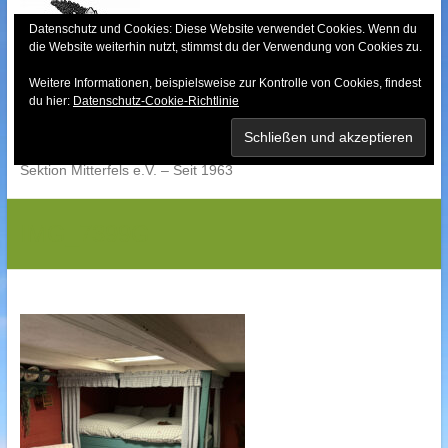
Skip
to
Datenschutz und Cookies: Diese Website verwendet Cookies. Wenn du
die Website weiterhin nutzt, stimmst du der Verwendung von Cookies zu.
content
Weitere Informationen, beispielsweise zur Kontrolle von Cookies, findest
Bayerischer Wald-
du hier:
Datenschutz-Cookie-Richtlinie
Verein
Sektion Mitterfels e.V. – Seit 1963
IMG_7399G