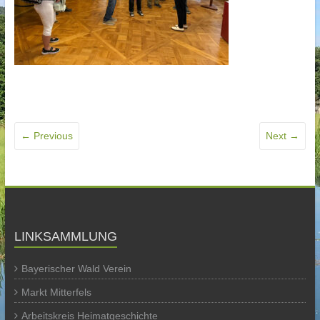
← Previous
Next →
LINKSAMMLUNG
Bayerischer Wald Verein
Markt Mitterfels
Arbeitskreis Heimatgeschichte