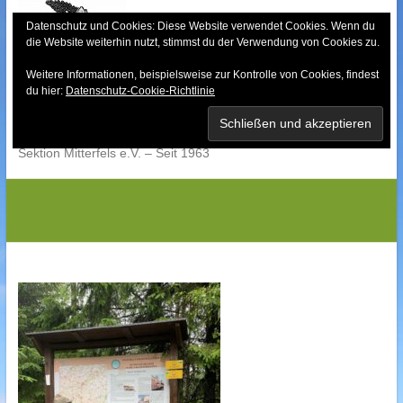
Skip
to
Datenschutz und Cookies: Diese Website verwendet Cookies. Wenn du
die Website weiterhin nutzt, stimmst du der Verwendung von Cookies zu.
content
Weitere Informationen, beispielsweise zur Kontrolle von Cookies, findest
Bayerischer Wald-
du hier:
Datenschutz-Cookie-Richtlinie
Verein
Sektion Mitterfels e.V. – Seit 1963
IMG_4305G